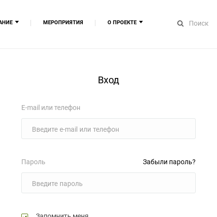
АНИЕ
МЕРОПРИЯТИЯ
О ПРОЕКТЕ
повышения квалификации
О компании
вательные модули
​Сведения об ИТ компании
ывное медицинское образование
Сведения об образовательной ор
Вход
Сертификаты ОМК
Наши партнёры
Спикеры
E-mail или телефон
Контакты
Вакансии
Пароль
Забыли пароль?
Запомнить меня