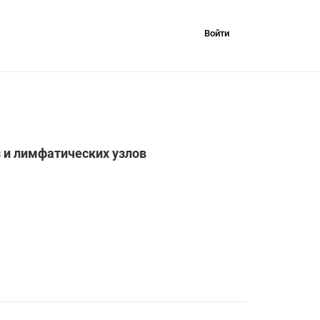
Войти
ганизации
 и лимфатических узлов