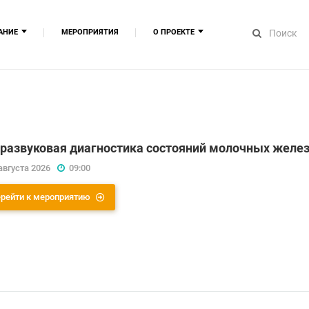
АНИЕ
МЕРОПРИЯТИЯ
О ПРОЕКТЕ
повышения квалификации
О компании
вательные модули
​Сведения об ИТ компании
ывное медицинское образование
Сведения об образовательной ор
Сертификаты ОМК
Наши партнёры
Спикеры
развуковая диагностика состояний молочных желез
Контакты
августа 2026
09:00
Вакансии
рейти к мероприятию