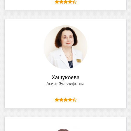
Хашукоева
Асият Зульчифовна