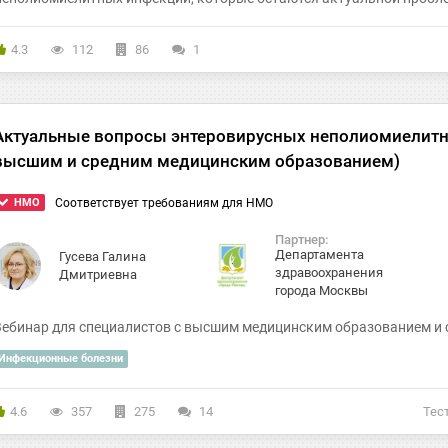
4.3
112
86
1
Актуальные вопросы энтеровирусных неполиомиелитны
высшим и средним медицинским образованием)
HMO
Соответствует требованиям для НМО
Партнер:
Департамента
Гусева Галина
здравоохранения
Дмитриевна
города Москвы
Вебинар для специалистов с высшим медицинским образованием и
Инфекционные болезни
4.6
357
275
14
Тес