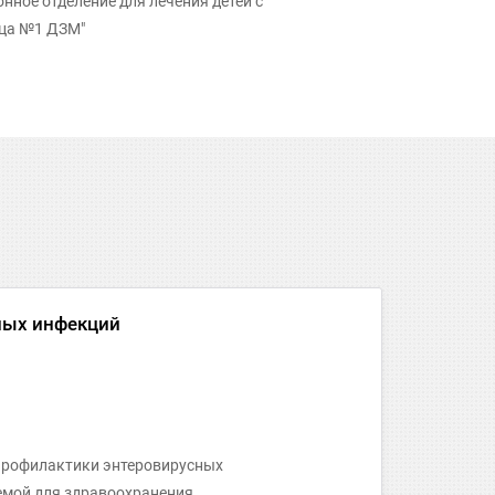
ное отделение для лечения детей с
ица №1 ДЗМ"
ных инфекций
 профилактики энтеровирусных
мой для здравоохранения.