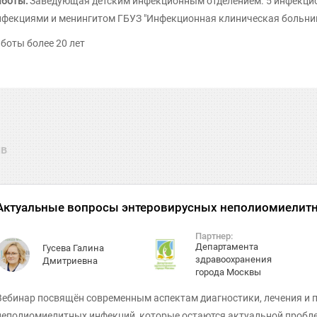
аботы:
Заведующая детским инфекционным отделением. 5 инфекцион
фекциями и менингитом ГБУЗ "Инфекционная клиническая больн
боты более 20 лет
ив
Актуальные вопросы энтеровирусных неполиомиелит
Партнер:
Департамента
Гусева Галина
здравоохранения
Дмитриевна
города Москвы
​Вебинар посвящён современным аспектам диагностики, лечения и
неполиомиелитных инфекций, которые остаются актуальной пробле