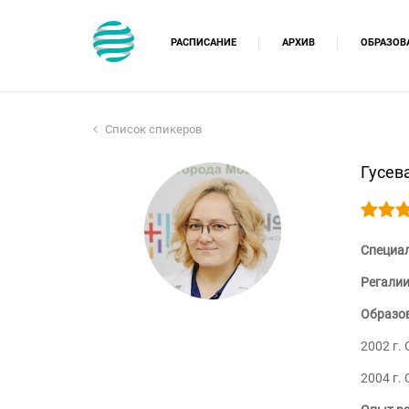
РАСПИСАНИЕ
АРХИВ
ОБРАЗОВ
Курсы 
Образо
Список спикеров
Непрер
Гусев
Специа
Регалии
Образов
2002 г.
2004 г.