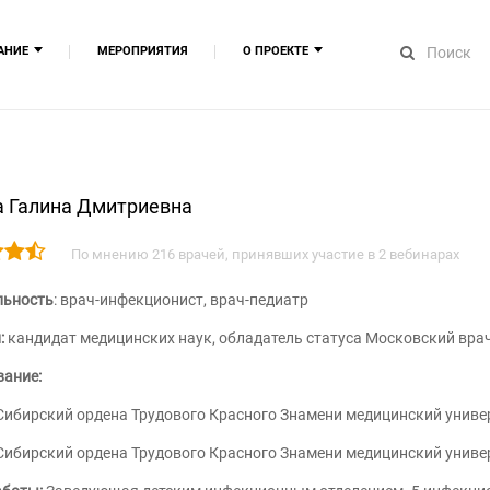
АНИЕ
МЕРОПРИЯТИЯ
О ПРОЕКТЕ
повышения квалификации
О компании
вательные модули
​Сведения об ИТ компании
ывное медицинское образование
Сведения об образовательной ор
Сертификаты ОМК
Наши партнёры
а Галина Дмитриевна
Спикеры
Контакты
По мнению 216 врачей, принявших участие в 2 вебинарах
Вакансии
льность
: врач-инфекционист, врач-педиатр
:
кандидат медицинских наук, обладатель статуса Московский врач 
ание:
Сибирский ордена Трудового Красного Знамени медицинский униве
Сибирский ордена Трудового Красного Знамени медицинский униве