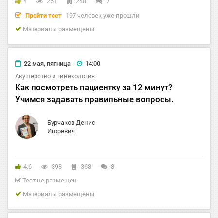
4
261
248
7
Пройти тест
197 человек уже прошли
Материалы размещены
22 мая, пятница
14:00
Акушерство и гинекология
Как посмотреть пациентку за 12 минут?
Учимся задавать правильные вопросы.
Бурчаков Денис
Игоревич
4.6
398
368
8
Тест не размещен
Материалы размещены