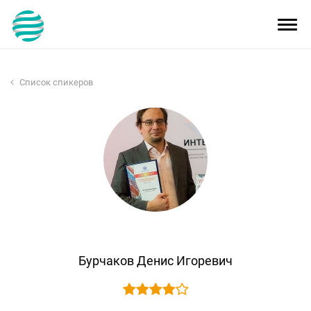
Toggl
navig
Список спикеров
Бурчаков Денис Игоревич