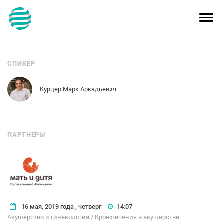
Toggl
navig
СПИКЕР
Курцер Марк Аркадьевич
ПАРТНЕРЫ
16 мая, 2019 года , четверг
14:07
Акушерство и гинекология / Кровотечения в акушерстве